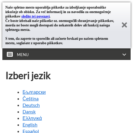
Naše spletno mesto uporablja piškotke za izboljšanje uporabniške
izkušnje ob obisku. Za več informacij in za navodila za onemogočenje
piškotkov
sledite tej povezavi
.
Če boste izbrisali naše piškotke oz. onemogočili shranjevanje piškotkov,
morda ne boste mogli dostopati do nekaterih delov ali funkcij našega
spletnega mesta.
S tem, da zaprete to sporočilo ali začnete brskati po našem spletnem
mestu, soglašate z uporabo piškotkov.
MENU
Izberi jezik
Български
Čeština
Deutsch
Dansk
Ελληνικά
English
Español