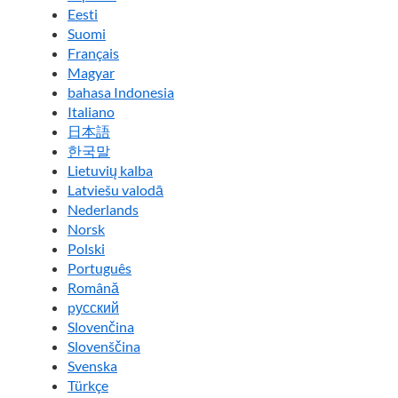
Eesti
Suomi
Français
Magyar
bahasa Indonesia
Italiano
日本語
한국말
Lietuvių kalba
Latviešu valodā
Nederlands
Norsk
Polski
Português
Română
pусский
Slovenčina
Slovenščina
Svenska
Türkçe