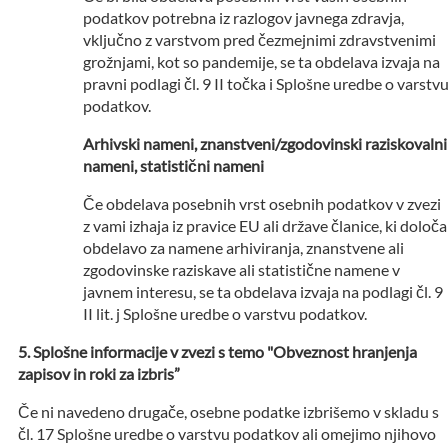
podatkov potrebna iz razlogov javnega zdravja,
vključno z varstvom pred čezmejnimi zdravstvenimi
grožnjami, kot so pandemije, se ta obdelava izvaja na
pravni podlagi čl. 9 II točka i Splošne uredbe o varstv
podatkov.
Arhivski nameni, znanstveni/zgodovinski raziskovalni
nameni, statistični nameni
Če obdelava posebnih vrst osebnih podatkov v zvezi
z vami izhaja iz pravice EU ali države članice, ki določa
obdelavo za namene arhiviranja, znanstvene ali
zgodovinske raziskave ali statistične namene v
javnem interesu, se ta obdelava izvaja na podlagi čl. 9
II lit. j Splošne uredbe o varstvu podatkov.
Splošne informacije v zvezi s temo "Obveznost hranjenja
zapisov in roki za izbris”
Če ni navedeno drugače, osebne podatke izbrišemo v skladu s
čl. 17 Splošne uredbe o varstvu podatkov ali omejimo njihovo