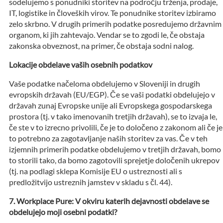
sodelujemo s ponudniki storitev na področju trženja, prodaje,
IT, logistike in človeških virov. Te ponudnike storitev izbiramo
zelo skrbno. V drugih primerih podatke posredujemo državnim
organom, ki jih zahtevajo. Vendar se to zgodi le, če obstaja
zakonska obveznost, na primer, če obstaja sodni nalog.
Lokacije obdelave vaših osebnih podatkov
Vaše podatke načeloma obdelujemo v Sloveniji in drugih
evropskih državah (EU/EGP). Če se vaši podatki obdelujejo v
državah zunaj Evropske unije ali Evropskega gospodarskega
prostora (tj. v tako imenovanih tretjih državah), se to izvaja le,
če ste v to izrecno privolili, če je to določeno z zakonom ali če je
to potrebno za zagotavljanje naših storitev za vas. Če v teh
izjemnih primerih podatke obdelujemo v tretjih državah, bomo
to storili tako, da bomo zagotovili sprejetje določenih ukrepov
(tj. na podlagi sklepa Komisije EU o ustreznosti ali s
predložitvijo ustreznih jamstev v skladu s čl. 44).
Workplace Pure: V okviru katerih dejavnosti obdelave se
obdelujejo moji osebni podatki?