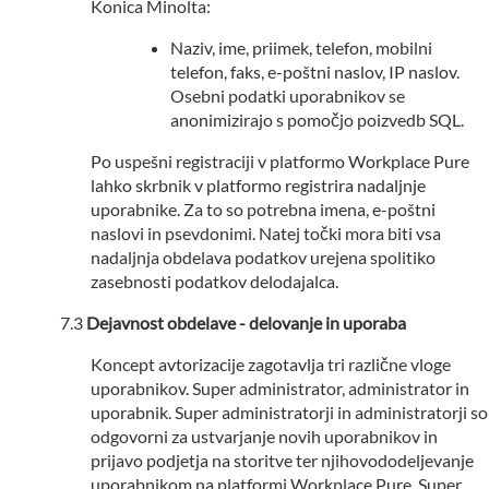
Konica Minolta:
Naziv, ime, priimek, telefon, mobilni
telefon, faks, e-poštni naslov, IP naslov.
Osebni podatki uporabnikov se
anonimizirajo s pomočjo poizvedb SQL.
Po uspešni registraciji v platformo Workplace Pure
lahko skrbnik v platformo registrira nadaljnje
uporabnike. Za to so potrebna imena, e-poštni
naslovi in psevdonimi. Natej točki mora biti vsa
nadaljnja obdelava podatkov urejena spolitiko
zasebnosti podatkov delodajalca.
Dejavnost obdelave - delovanje in uporaba
Koncept avtorizacije zagotavlja tri različne vloge
uporabnikov. Super administrator, administrator in
uporabnik. Super administratorji in administratorji so
odgovorni za ustvarjanje novih uporabnikov in
prijavo podjetja na storitve ter njihovododeljevanje
uporabnikom na platformi Workplace Pure. Super