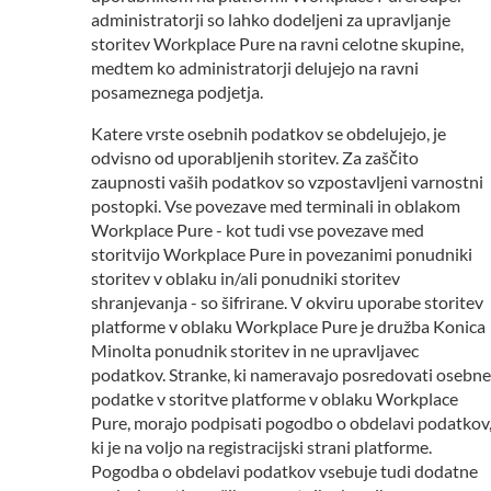
administratorji so lahko dodeljeni za upravljanje
storitev Workplace Pure na ravni celotne skupine,
medtem ko administratorji delujejo na ravni
posameznega podjetja.
Katere vrste osebnih podatkov se obdelujejo, je
odvisno od uporabljenih storitev. Za zaščito
zaupnosti vaših podatkov so vzpostavljeni varnostni
postopki. Vse povezave med terminali in oblakom
Workplace Pure - kot tudi vse povezave med
storitvijo Workplace Pure in povezanimi ponudniki
storitev v oblaku in/ali ponudniki storitev
shranjevanja - so šifrirane. V okviru uporabe storitev
platforme v oblaku Workplace Pure je družba Konica
Minolta ponudnik storitev in ne upravljavec
podatkov. Stranke, ki nameravajo posredovati osebne
podatke v storitve platforme v oblaku Workplace
Pure, morajo podpisati pogodbo o obdelavi podatkov
ki je na voljo na registracijski strani platforme.
Pogodba o obdelavi podatkov vsebuje tudi dodatne