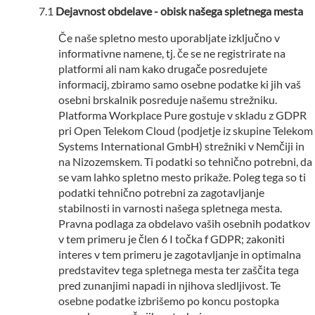
Dejavnost obdelave - obisk našega spletnega mesta
Če naše spletno mesto uporabljate izključno v
informativne namene, tj. če se ne registrirate na
platformi ali nam kako drugače posredujete
informacij, zbiramo samo osebne podatke ki jih vaš
osebni brskalnik posreduje našemu strežniku.
Platforma Workplace Pure gostuje v skladu z GDPR
pri Open Telekom Cloud (podjetje iz skupine Telekom
Systems International GmbH) strežniki v Nemčiji in
na Nizozemskem. Ti podatki so tehnično potrebni, da
se vam lahko spletno mesto prikaže. Poleg tega so ti
podatki tehnično potrebni za zagotavljanje
stabilnosti in varnosti našega spletnega mesta.
Pravna podlaga za obdelavo vaših osebnih podatkov
v tem primeru je člen 6 I točka f GDPR; zakoniti
interes v tem primeru je zagotavljanje in optimalna
predstavitev tega spletnega mesta ter zaščita tega
pred zunanjimi napadi in njihova sledljivost. Te
osebne podatke izbrišemo po koncu postopka