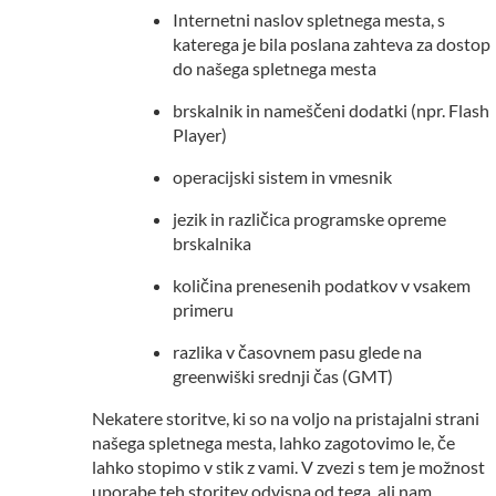
Internetni naslov spletnega mesta, s
katerega je bila poslana zahteva za dostop
do našega spletnega mesta
brskalnik in nameščeni dodatki (npr. Flash
Player)
operacijski sistem in vmesnik
jezik in različica programske opreme
brskalnika
količina prenesenih podatkov v vsakem
primeru
razlika v časovnem pasu glede na
greenwiški srednji čas (GMT)
Nekatere storitve, ki so na voljo na pristajalni strani
našega spletnega mesta, lahko zagotovimo le, če
lahko stopimo v stik z vami. V zvezi s tem je možnost
uporabe teh storitev odvisna od tega, ali nam