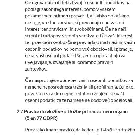
Če ugovarjate obdelavi svojih osebnih podatkov na
podlagi zakonitega interesa, bomo v vsakem
posameznem primeru preverili, ali lahko dokažemo
razloge, vredne varstva, ki prevladajo nad vašimi
interesi ter pravicami in svoboščinami. Če na naši
strani ni razlogov, vrednih varstva, ali če vaši interesi
ter pravice in svoboščine prevladajo nad našimi, vaših
osebnih podatkov ne bomo več obdelovali. Izjema je,
če se vaši osebni podatki še vedno uporabljajo za
uveljavljanje, izvajanje ali obrambo pravnih
zahtevkov.
Če nasprotujete obdelavi vaših osebnih podatkov za
namene neposrednega trženja ali profiliranja, če je to
povezano s takim neposrednim trženjem, se vaši
osebni podatki za te namene ne bodo več obdelovali.
Pravica do vložitve pritožbe pri nadzornem organu
(člen 77 GDPR)
Prav tako imate pravico, da kadar koli vložite pritožb