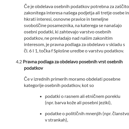
Če je obdelava osebnih podatkov potrebna za zaščito
zakonitega interesa našega podjetja ali tretje osebe in
hkrati interesi, osnovne pravice in temeljne
svoboščine posameznika, na katerega se nanašajo
osebni podatki, ki zahtevajo varstvo osebnih
podatkov, ne prevladajo nad našim zakonitim
interesom, je pravna podlaga za obdelavo v skladu s
čl. 6 I 1, točka f Splošne uredbe o varstvu podatkov.
Pravna podlaga za obdelavo posebnih vrst osebnih
podatkov
Če v izrednih primerih moramo obdelati posebne
kategorije osebnih podatkov, kot so
podatki o rasnem ali etničnem poreklu
(npr. barva kože ali posebni jeziki),
podatke o političnih mnenjih (npr. članstv
v strankah),