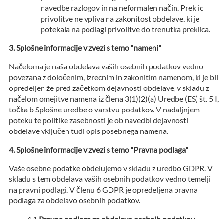
navedbe razlogov in na neformalen način. Preklic
privolitve ne vpliva na zakonitost obdelave, ki je
potekala na podlagi privolitve do trenutka preklica.
Splošne informacije v zvezi s temo "nameni"
Načeloma je naša obdelava vaših osebnih podatkov vedno
povezana z določenim, izrecnim in zakonitim namenom, ki je bil
opredeljen že pred začetkom dejavnosti obdelave, v skladu z
načelom omejitve namena iz člena 3(1)(2)(a) Uredbe (ES) št. 5 I,
točka b Splošne uredbe o varstvu podatkov. V nadaljnjem
poteku te politike zasebnosti je ob navedbi dejavnosti
obdelave vključen tudi opis posebnega namena.
Splošne informacije v zvezi s temo "Pravna podlaga"
Vaše osebne podatke obdelujemo v skladu z uredbo GDPR. V
skladu s tem obdelava vaših osebnih podatkov vedno temelji
na pravni podlagi. V členu 6 GDPR je opredeljena pravna
podlaga za obdelavo osebnih podatkov.
Pravna podlaga za obdelavo osebnih podatkov