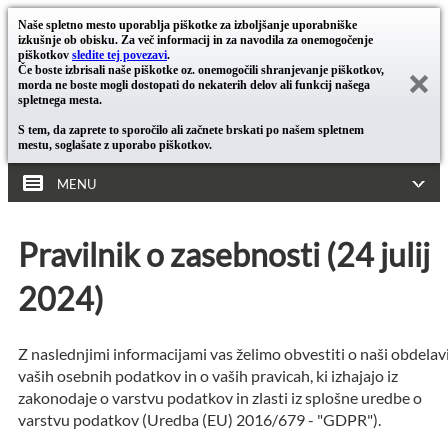
Naše spletno mesto uporablja piškotke za izboljšanje uporabniške
izkušnje ob obisku. Za več informacij in za navodila za onemogočenje
piškotkov
sledite tej povezavi
.
Če boste izbrisali naše piškotke oz. onemogočili shranjevanje piškotkov,
morda ne boste mogli dostopati do nekaterih delov ali funkcij našega
spletnega mesta.
S tem, da zaprete to sporočilo ali začnete brskati po našem spletnem
mestu, soglašate z uporabo piškotkov.
MENU
Pravilnik o zasebnosti (24 julij
2024)
Z naslednjimi informacijami vas želimo obvestiti o naši obdelav
vaših osebnih podatkov in o vaših pravicah, ki izhajajo iz
zakonodaje o varstvu podatkov in zlasti iz splošne uredbe o
varstvu podatkov (Uredba (EU) 2016/679 - "GDPR").