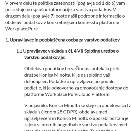
V prvem delu te politike zasebnosti (poglavja od 1 do 6) vam
posredujemo splošne informacije o varstvu podatkov. V
drugem delu (poglavje 7) boste našli podrobne informacije o
obdelavi podatkov v konkretnejšem kontekstu platforme
Workplace Pure.
Upravljavec in pooblaščena oseba za varstvo podatkov
Upravljavec v skladu s čl. 4 VII Splošne uredbe o
varstvu podatkov je:
Obdelava podatkov bo večinoma potekala prek
družbe Konica Minolta, ki je na splošno vaš
delodajalec. Podatke o upravljavcu bo podalo
podjetje, ki je odgovorno za omogočanje dostopa do
platforme Workplace Pure Cloud Platform.
V pojasnilo: Konica Minolta se šteje za obdelovalca (v
skladu s členom 28 GDPR), obdelava med
upravljavcem in Konico Minolto o uporabi portala je
zajeta v internih pogodbah o varstvu podatkov med
upravljavcem in Konico Minolto. Te pogodbe o