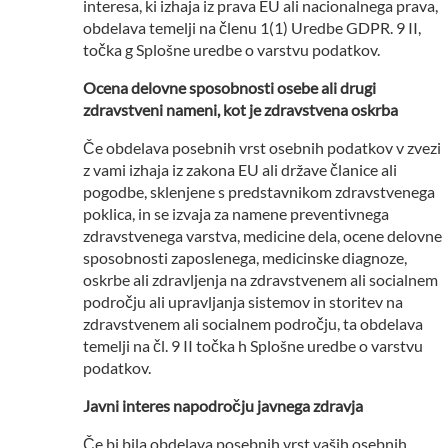
interesa, ki izhaja iz prava EU ali nacionalnega prava,
obdelava temelji na členu 1(1) Uredbe GDPR. 9 II,
točka g Splošne uredbe o varstvu podatkov.
Ocena delovne sposobnosti osebe ali drugi
zdravstveni nameni, kot je zdravstvena oskrba
Če obdelava posebnih vrst osebnih podatkov v zvezi
z vami izhaja iz zakona EU ali države članice ali
pogodbe, sklenjene s predstavnikom zdravstvenega
poklica, in se izvaja za namene preventivnega
zdravstvenega varstva, medicine dela, ocene delovne
sposobnosti zaposlenega, medicinske diagnoze,
oskrbe ali zdravljenja na zdravstvenem ali socialnem
področju ali upravljanja sistemov in storitev na
zdravstvenem ali socialnem področju, ta obdelava
temelji na čl. 9 II točka h Splošne uredbe o varstvu
podatkov.
Javni interes napodročju javnega zdravja
Če bi bila obdelava posebnih vrst vaših osebnih