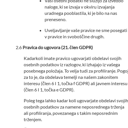
Vaši osebni podatki ne služijo za izvedbo
naloge, ki se izvaja v okviru izvajanja
uradnega pooblastila, ki je bilo na nas
preneseno.
Uveljavljanje vaše pravice ne sme posegati
v pravice in svoboščine drugih.
Pravica do ugovora (21. člen GDPR)
Kadarkoli imate pravico ugovarjati obdelavi svojih
osebnih podatkov iz razlogov, ki izhajajo iz vašega
posebnega položaja. To velja tudi za profiliranje. Pogo
za to je, da obdelava temelji na našem zakonitem
interesu (člen 6 I 1, točka f GDPR) ali javnem interesu
(člen 6 I 1, točka e GDPR).
Poleg tega lahko kadar koli ugovarjate obdelavi svoji
osebnih podatkov za namene neposrednega trženja
ali profiliranja, povezanega s takim neposrednim
trženjem.