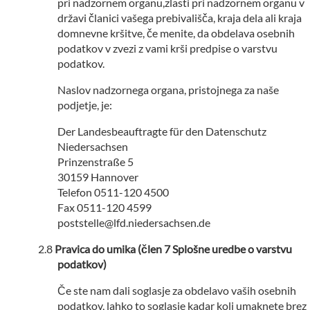
pri nadzornem organu,zlasti pri nadzornem organu v
državi članici vašega prebivališča, kraja dela ali kraja
domnevne kršitve, če menite, da obdelava osebnih
podatkov v zvezi z vami krši predpise o varstvu
podatkov.
Naslov nadzornega organa, pristojnega za naše
podjetje, je:
Der Landesbeauftragte für den Datenschutz
Niedersachsen
Prinzenstraße 5
30159 Hannover
Telefon 0511-120 4500
Fax 0511-120 4599
poststelle@lfd.niedersachsen.de
Pravica do umika (člen 7 Splošne uredbe o varstvu
podatkov)
Če ste nam dali soglasje za obdelavo vaših osebnih
podatkov, lahko to soglasje kadar koli umaknete brez