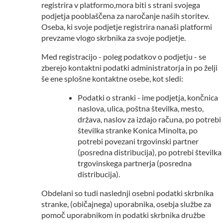
registrira v platformo,mora biti s strani svojega
podjetja pooblaščena za naročanje naših storitev.
Oseba, ki svoje podjetje registrira nanaši platformi
prevzame vlogo skrbnika za svoje podjetje.
Med registracijo - poleg podatkov o podjetju - se
zberejo kontaktni podatki administratorja in po želji
še ene splošne kontaktne osebe, kot sledi:
Podatki o stranki - ime podjetja, končnica
naslova, ulica, poštna številka, mesto,
država, naslov za izdajo računa, po potrebi
številka stranke Konica Minolta, po
potrebi povezani trgovinski partner
(posredna distribucija), po potrebi številka
trgovinskega partnerja (posredna
distribucija).
Obdelani so tudi naslednji osebni podatki skrbnika
stranke, (običajnega) uporabnika, osebja službe za
pomoč uporabnikom in podatki skrbnika družbe