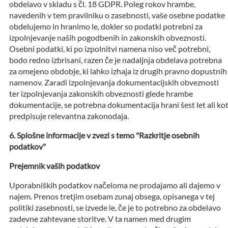
obdelavo v skladu s čl. 18 GDPR. Poleg rokov hrambe,
navedenih v tem pravilniku o zasebnosti, vaše osebne podatke
obdelujemo in hranimo le, dokler so podatki potrebni za
izpolnjevanje naših pogodbenih in zakonskih obveznosti.
Osebni podatki, ki po izpolnitvi namena niso več potrebni,
bodo redno izbrisani, razen če je nadaljnja obdelava potrebna
za omejeno obdobje, ki lahko izhaja iz drugih pravno dopustnih
namenov. Zaradi izpolnjevanja dokumentacijskih obveznosti
ter izpolnjevanja zakonskih obveznosti glede hrambe
dokumentacije, se potrebna dokumentacija hrani šest let ali ko
predpisuje relevantna zakonodaja.
Splošne informacije v zvezi s temo "Razkritje osebnih
podatkov"
Prejemnik vaših podatkov
Uporabniških podatkov načeloma ne prodajamo ali dajemo v
najem. Prenos tretjim osebam zunaj obsega, opisanega v tej
politiki zasebnosti, se izvede le, če je to potrebno za obdelavo
zadevne zahtevane storitve. V ta namen med drugim