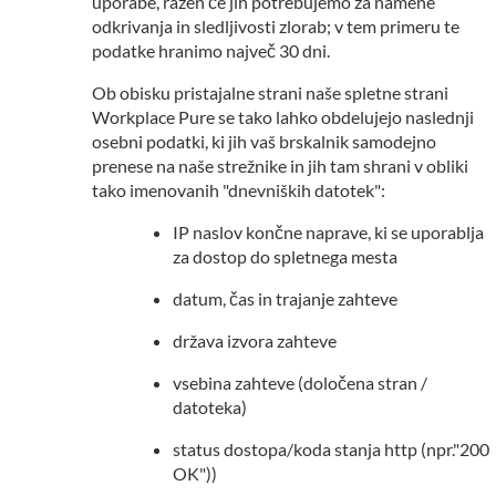
uporabe, razen če jih potrebujemo za namene
odkrivanja in sledljivosti zlorab; v tem primeru te
podatke hranimo največ 30 dni.
Ob obisku pristajalne strani naše spletne strani
Workplace Pure se tako lahko obdelujejo naslednji
osebni podatki, ki jih vaš brskalnik samodejno
prenese na naše strežnike in jih tam shrani v obliki
tako imenovanih "dnevniških datotek":
IP naslov končne naprave, ki se uporablja
za dostop do spletnega mesta
datum, čas in trajanje zahteve
država izvora zahteve
vsebina zahteve (določena stran /
datoteka)
status dostopa/koda stanja http (npr."200
OK"))