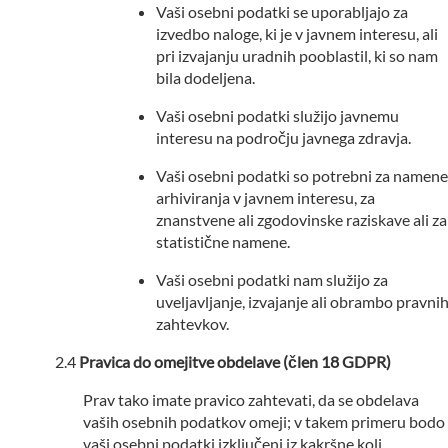
Vaši osebni podatki se uporabljajo za
izvedbo naloge, ki je v javnem interesu, ali
pri izvajanju uradnih pooblastil, ki so nam
bila dodeljena.
Vaši osebni podatki služijo javnemu
interesu na področju javnega zdravja.
Vaši osebni podatki so potrebni za namene
arhiviranja v javnem interesu, za
znanstvene ali zgodovinske raziskave ali za
statistične namene.
Vaši osebni podatki nam služijo za
uveljavljanje, izvajanje ali obrambo pravni
zahtevkov.
Pravica do omejitve obdelave (člen 18 GDPR)
Prav tako imate pravico zahtevati, da se obdelava
vaših osebnih podatkov omeji; v takem primeru bodo
vaši osebni podatki izključeni iz kakršne koli