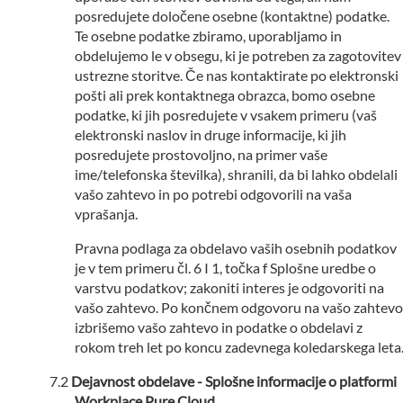
posredujete določene osebne (kontaktne) podatke.
Te osebne podatke zbiramo, uporabljamo in
obdelujemo le v obsegu, ki je potreben za zagotovitev
ustrezne storitve. Če nas kontaktirate po elektronski
pošti ali prek kontaktnega obrazca, bomo osebne
podatke, ki jih posredujete v vsakem primeru (vaš
elektronski naslov in druge informacije, ki jih
posredujete prostovoljno, na primer vaše
ime/telefonska številka), shranili, da bi lahko obdelali
vašo zahtevo in po potrebi odgovorili na vaša
vprašanja.
Pravna podlaga za obdelavo vaših osebnih podatkov
je v tem primeru čl. 6 I 1, točka f Splošne uredbe o
varstvu podatkov; zakoniti interes je odgovoriti na
vašo zahtevo. Po končnem odgovoru na vašo zahtevo
izbrišemo vašo zahtevo in podatke o obdelavi z
rokom treh let po koncu zadevnega koledarskega leta
Dejavnost obdelave - Splošne informacije o platformi
Workplace Pure Cloud