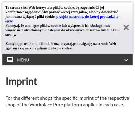
Ta strona sieci Web korzysta z plików cookie, by zapewnić Ci jej
komfortowe oglądanie. Aby poznać więcej szczegółów, albo by dowiedzieć
jak można wyłączyć pliki cookie,
przejdź na stronę, do której prowadzi to
łącze
.
Pamiętaj, że usunięcie plików cookie lub wyłączenie ich obsługi może
wiązać się z utrudnionym dostępem do określonych obszarów lub funkcji
strony.
Zamykając ten komunikat lub rozpoczynając nawigację na stronie Web
zgadzasz się na korzystanie z plików cookie.
MENU
Imprint
For the different shops, the specific imprint of the respective
shop of the Workplace Pure platform applies in each case.