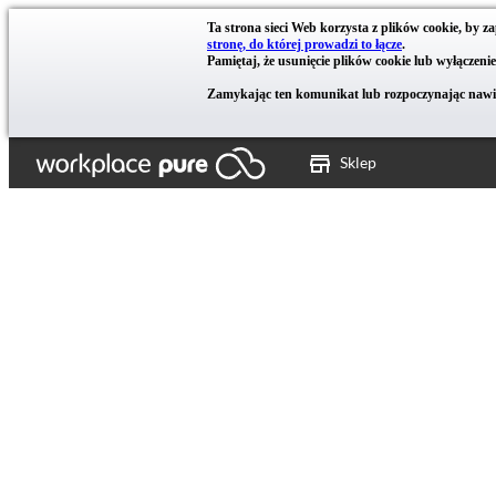
Ta strona sieci Web korzysta z plików cookie, by z
stronę, do której prowadzi to łącze
.
Pamiętaj, że usunięcie plików cookie lub wyłączen
Zamykając ten komunikat lub rozpoczynając nawiga
Sklep