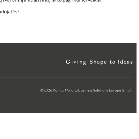
audojatės!
©2026 Konica Minolta Business Solutions Europe GmbH