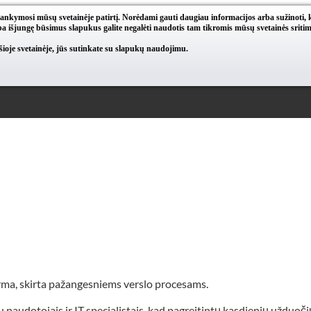
lankymosi mūsų svetainėje patirtį. Norėdami gauti daugiau informacijos arba sužinoti, 
a išjungę būsimus slapukus galite negalėti naudotis tam tikromis mūsų svetainės sritim
oje svetainėje, jūs sutinkate su slapukų naudojimu.
rma, skirta pažangesniems verslo procesams.
dotojais ir IT specialistais, kad pagreitintų kasdienių užduočių t