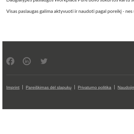
Visas paslaugas galima aktyvuoti ir naudoti pagal poreikį - nes
Imprint
Pareiškimas dėl slapukų
Privatumo politika
Naudoji