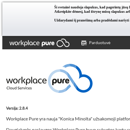
Ši svetainė naudoja slapukus, kad pagerintų jūsų 
Atkreipkite dėmesį, kad ištrynę mūsų slapukus arb
Uždarydami šį pranešimą arba pradėdami naršyti ši
Parduotuvė
Versija: 2.8.4
Workplace Pure yra nauja "Konica Minolta" užsakomoji platfo
Daugialypės paslaugos Workplace Pure buvo sukurtos kartu su nau