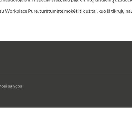
 su Workplace Pure, turėtumėte mokėti tik už tai, kuo iš tikrųjų n
mosi sąlygos