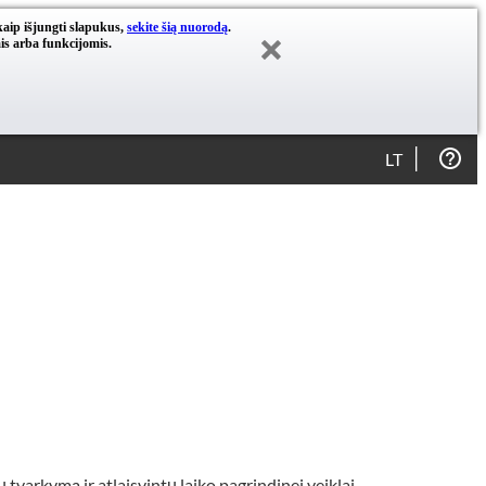
kaip išjungti slapukus,
sekite šią nuorodą
.
is arba funkcijomis.
LT
varkymą ir atlaisvintų laiko pagrindinei veiklai.