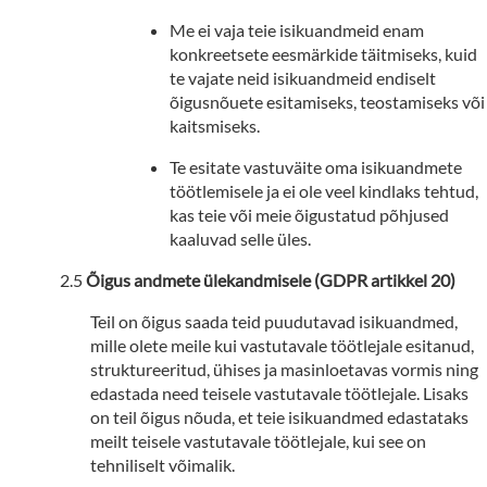
Me ei vaja teie isikuandmeid enam
konkreetsete eesmärkide täitmiseks, kuid
te vajate neid isikuandmeid endiselt
õigusnõuete esitamiseks, teostamiseks või
kaitsmiseks.
Te esitate vastuväite oma isikuandmete
töötlemisele ja ei ole veel kindlaks tehtud,
kas teie või meie õigustatud põhjused
kaaluvad selle üles.
Õigus andmete ülekandmisele (GDPR artikkel 20)
Teil on õigus saada teid puudutavad isikuandmed,
mille olete meile kui vastutavale töötlejale esitanud,
struktureeritud, ühises ja masinloetavas vormis ning
edastada need teisele vastutavale töötlejale. Lisaks
on teil õigus nõuda, et teie isikuandmed edastataks
meilt teisele vastutavale töötlejale, kui see on
tehniliselt võimalik.