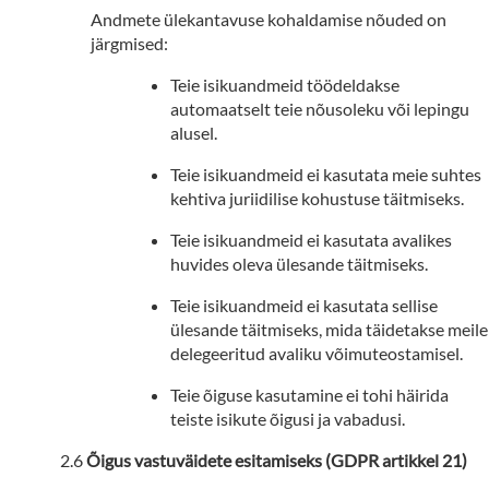
Andmete ülekantavuse kohaldamise nõuded on
järgmised:
Teie isikuandmeid töödeldakse
automaatselt teie nõusoleku või lepingu
alusel.
Teie isikuandmeid ei kasutata meie suhtes
kehtiva juriidilise kohustuse täitmiseks.
Teie isikuandmeid ei kasutata avalikes
huvides oleva ülesande täitmiseks.
Teie isikuandmeid ei kasutata sellise
ülesande täitmiseks, mida täidetakse meile
delegeeritud avaliku võimuteostamisel.
Teie õiguse kasutamine ei tohi häirida
teiste isikute õigusi ja vabadusi.
Õigus vastuväidete esitamiseks (GDPR artikkel 21)