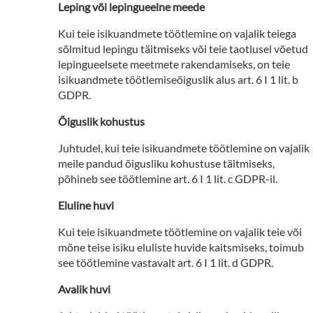
Leping või lepingueelne meede
Kui teie isikuandmete töötlemine on vajalik teiega
sõlmitud lepingu täitmiseks või teie taotlusel võetud
lepingueelsete meetmete rakendamiseks, on teie
isikuandmete töötlemiseõiguslik alus art. 6 I 1 lit. b
GDPR.
Õiguslik kohustus
Juhtudel, kui teie isikuandmete töötlemine on vajalik
meile pandud õigusliku kohustuse täitmiseks,
põhineb see töötlemine art. 6 I 1 lit. c GDPR-il.
Eluline huvi
Kui teie isikuandmete töötlemine on vajalik teie või
mõne teise isiku eluliste huvide kaitsmiseks, toimub
see töötlemine vastavalt art. 6 I 1 lit. d GDPR.
Avalik huvi