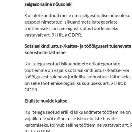
selgesõnaline nõusolek
Kui olete andnud meile oma selgesõnalise nõusoleku
eespool nimetatud isikuandmete kategooriate
töötlemiseks, on see õiguslik alus töötlemiseks
vastavalt art. 9 II lit. a GDPR.
Sotsiaalkindlustus-/kaitse- ja tööõigusest tulenevate
kohustuste täitmine
Kui teiega seotud isikuandmete erikategooriate
töötlemine on vajalik sotsiaalkindlustus-/kaitse- või
tööõigusest tuleneva juriidilise kohustuse täitmiseks,
on selle töötlemise õiguslikuks aluseks art. 9 II lit. b
GDPR.
Eluliste huvide kaitse
Kui teiega seotud eriliiki isikuandmete töötlemine on
vajalik teie või mõne teise isiku eluliste huvide
kaitsmiseks, toimub selline töötlemine vastavalt art. 
II lit. c GDPR.