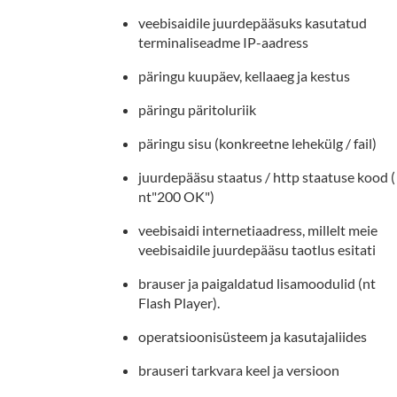
veebisaidile juurdepääsuks kasutatud
terminaliseadme IP-aadress
päringu kuupäev, kellaaeg ja kestus
päringu päritoluriik
päringu sisu (konkreetne lehekülg / fail)
juurdepääsu staatus / http staatuse kood (
nt"200 OK")
veebisaidi internetiaadress, millelt meie
veebisaidile juurdepääsu taotlus esitati
brauser ja paigaldatud lisamoodulid (nt
Flash Player).
operatsioonisüsteem ja kasutajaliides
brauseri tarkvara keel ja versioon