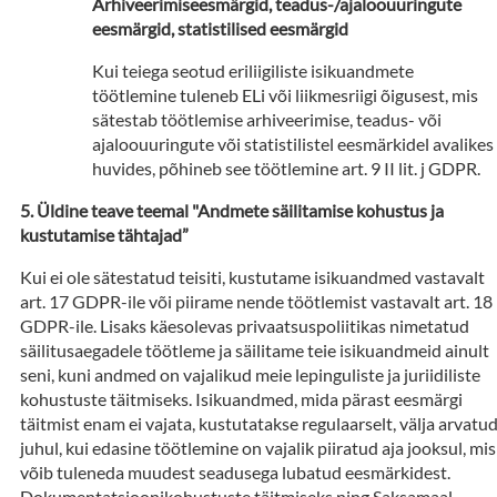
Arhiveerimiseesmärgid, teadus-/ajaloouuringute
eesmärgid, statistilised eesmärgid
Kui teiega seotud eriliigiliste isikuandmete
töötlemine tuleneb ELi või liikmesriigi õigusest, mis
sätestab töötlemise arhiveerimise, teadus- või
ajaloouuringute või statistilistel eesmärkidel avalikes
huvides, põhineb see töötlemine art. 9 II lit. j GDPR.
Üldine teave teemal "Andmete säilitamise kohustus ja
kustutamise tähtajad”
Kui ei ole sätestatud teisiti, kustutame isikuandmed vastavalt
art. 17 GDPR-ile või piirame nende töötlemist vastavalt art. 18
GDPR-ile. Lisaks käesolevas privaatsuspoliitikas nimetatud
säilitusaegadele töötleme ja säilitame teie isikuandmeid ainult
seni, kuni andmed on vajalikud meie lepinguliste ja juriidiliste
kohustuste täitmiseks. Isikuandmed, mida pärast eesmärgi
täitmist enam ei vajata, kustutatakse regulaarselt, välja arvatu
juhul, kui edasine töötlemine on vajalik piiratud aja jooksul, mis
võib tuleneda muudest seadusega lubatud eesmärkidest.
Dokumentatsioonikohustuste täitmiseks ning Saksamaal