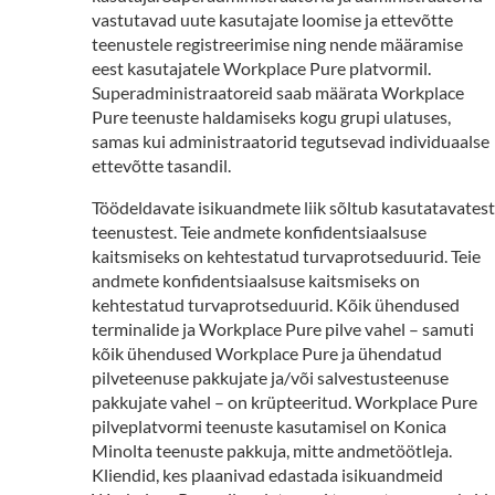
vastutavad uute kasutajate loomise ja ettevõtte
teenustele registreerimise ning nende määramise
eest kasutajatele Workplace Pure platvormil.
Superadministraatoreid saab määrata Workplace
Pure teenuste haldamiseks kogu grupi ulatuses,
samas kui administraatorid tegutsevad individuaalse
ettevõtte tasandil.
Töödeldavate isikuandmete liik sõltub kasutatavatest
teenustest. Teie andmete konfidentsiaalsuse
kaitsmiseks on kehtestatud turvaprotseduurid. Teie
andmete konfidentsiaalsuse kaitsmiseks on
kehtestatud turvaprotseduurid. Kõik ühendused
terminalide ja Workplace Pure pilve vahel – samuti
kõik ühendused Workplace Pure ja ühendatud
pilveteenuse pakkujate ja/või salvestusteenuse
pakkujate vahel – on krüpteeritud. Workplace Pure
pilveplatvormi teenuste kasutamisel on Konica
Minolta teenuste pakkuja, mitte andmetöötleja.
Kliendid, kes plaanivad edastada isikuandmeid