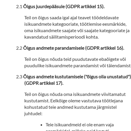
Õigus juurdepääsule (GDPR artikkel 15).
Teil on õigus saada igal ajal teavet töödeldavate
isikuandmete kategooriate, töötlemise eesmärkide,
oma isikuandmete saajate või saajate kategooriate ja
kavandatud säilitamisperioodi kohta.
Õigus andmete parandamisele (GDPR artikkel 16).
Teil on õigus nõuda teid puudutavate ebaõigete või
puudulike isikuandmete parandamist või täiendamist
Õigus andmete kustutamisele ("õigus olla unustatud")
(GDPR artikkel 17).
Teil on õigus nõuda oma isikuandmete viivitamatut
kustutamist. Eelkõige oleme vastutava töötlejana
kohustatud teie andmed kustutama järgmistel
juhtudel:
Teie isikuandmeid ei ole enam vaja
eesmärkidel, milleks neid koguti.