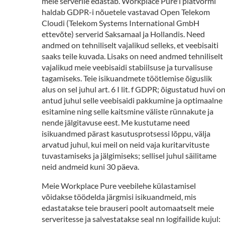
meie serverile edastab. Workplace Pure'i platvormi
haldab GDPR-i nõuetele vastavad Open Telekom
Cloudi (Telekom Systems International GmbH
ettevõte) serverid Saksamaal ja Hollandis. Need
andmed on tehniliselt vajalikud selleks, et veebisaiti
saaks teile kuvada. Lisaks on need andmed tehniliselt
vajalikud meie veebisaidi stabiilsuse ja turvalisuse
tagamiseks. Teie isikuandmete töötlemise õiguslik
alus on sel juhul art. 6 I lit. f GDPR; õigustatud huvi o
antud juhul selle veebisaidi pakkumine ja optimaalne
esitamine ning selle kaitsmine väliste rünnakute ja
nende jälgitavuse eest. Me kustutame need
isikuandmed pärast kasutusprotsessi lõppu, välja
arvatud juhul, kui meil on neid vaja kuritarvituste
tuvastamiseks ja jälgimiseks; sellisel juhul säilitame
neid andmeid kuni 30 päeva.
Meie Workplace Pure veebilehe külastamisel
võidakse töödelda järgmisi isikuandmeid, mis
edastatakse teie brauseri poolt automaatselt meie
serveritesse ja salvestatakse seal nn logifailide kujul: