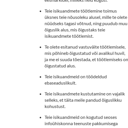
Teie isikuandmete töötlemine toimus
üksnes teie nõusoleku alusel, mille te olete
nüüdseks tagasi võtnud, ning puudub muu
õiguslik alus, mis õigustaks teie
isikuandmete töötlemist.
Te olete esitanud vastuväite töötlemisele,
mis põhineb õigustatud või avalikul huvil,
ja me ei suuda tõestada, et töötlemiseks o
õigustatud alus.
Teie isikuandmeid on töödeldud
ebaseaduslikult.
Teie isikuandmete kustutamine on vajalik
selleks, et täita meile pandud õiguslikku
kohustust.
Teie isikuandmeid on kogutud seoses
infoühiskonna teenuste pakkumisega