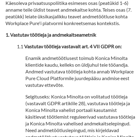
Käesoleva privaatsuspoliitika esimeses osas (peatükid 1-6)
anname teile üldist teavet andmekaitse kohta. Teises osas (7.
peatükk) leiate üksikasjalikku teavet andmetöötluse kohta
Workplace Pure'i platvormi konkreetsemas kontekstis.
Vastutav töötleja ja andmekaitseametnik
Vastutav töötleja vastavalt art. 4 VII GDPR on:
Enamik andmetöötlusest toimub Konica Minolta
klientide kaudu, kelleks on üldjuhul teie tööandja.
Andmed vastutava töötleja kohta annab Workplace
Pure Cloud Platformile juurdepääsu andmise eest
vastutav ettevõte.
Selgituseks: Konica Minolta on volitatud töötleja
(vastavalt GDPR artiklile 28), vastutava töötleja ja
Konica Minolta vahelist portaali kasutamist
käsitlevat töötlemist reguleerivad vastutava töötleja
ja Konica Minolta vahelised andmekaitselepingud.
Need andmetöötluslepingud, mis kirjeldavad
andmetöötlust vastutava töötleja ja Konica Minolta