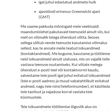
igal juhul edastatud andmete hulk
ajavööndi erinevus Greenwichi ajast
(GMT)
Me saame pakkuda mõningaid meie veebisaidi
maandumislehel pakutavaid teenuseid ainult siis, kui
meil on võimalik teiega ühendust võtta. Seoses
sellega sõltub nende teenuste kasutamise võimalus
sellest, kas te annate meile teatud isikuandmed
(kontaktandmed). Me kogume, kasutame ja töötleme
neid isikuandmeid ainult ulatuses, mis on vajalik teile
vastava teenuse osutamiseks. Kui võtate meiega
ühendust e-posti teel või kontaktvormi kaudu,
salvestame teie poolt igal juhul esitatud isikuandmed
(teie e-posti aadress ja muud vabatahtlikult esitatud
andmed, nagu teie nimi/telefoninumber), et käsitleda
teie taotlust ja vajaduse korral vastata teie
küsimustele.
Teie isikuandmete töötlemise õiguslik alus on