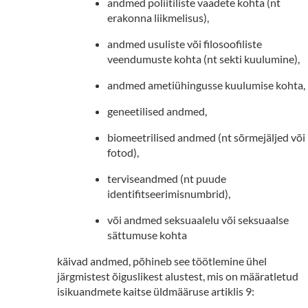
andmed poliitiliste vaadete kohta (nt
erakonna liikmelisus),
andmed usuliste või filosoofiliste
veendumuste kohta (nt sekti kuulumine),
andmed ametiühingusse kuulumise kohta,
geneetilised andmed,
biomeetrilised andmed (nt sõrmejäljed või
fotod),
terviseandmed (nt puude
identifitseerimisnumbrid),
või andmed seksuaalelu või seksuaalse
sättumuse kohta
käivad andmed, põhineb see töötlemine ühel
järgmistest õiguslikest alustest, mis on määratletud
isikuandmete kaitse üldmääruse artiklis 9: