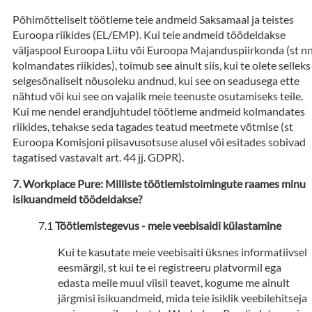
Põhimõtteliselt töötleme teie andmeid Saksamaal ja teistes
Euroopa riikides (EL/EMP). Kui teie andmeid töödeldakse
väljaspool Euroopa Liitu või Euroopa Majanduspiirkonda (st n
kolmandates riikides), toimub see ainult siis, kui te olete selleks
selgesõnaliselt nõusoleku andnud, kui see on seadusega ette
nähtud või kui see on vajalik meie teenuste osutamiseks teile.
Kui me nendel erandjuhtudel töötleme andmeid kolmandates
riikides, tehakse seda tagades teatud meetmete võtmise (st
Euroopa Komisjoni piisavusotsuse alusel või esitades sobivad
tagatised vastavalt art. 44 jj. GDPR).
Workplace Pure: Milliste töötlemistoimingute raames minu
isikuandmeid töödeldakse?
Töötlemistegevus - meie veebisaidi külastamine
Kui te kasutate meie veebisaiti üksnes informatiivsel
eesmärgil, st kui te ei registreeru platvormil ega
edasta meile muul viisil teavet, kogume me ainult
järgmisi isikuandmeid, mida teie isiklik veebilehitseja