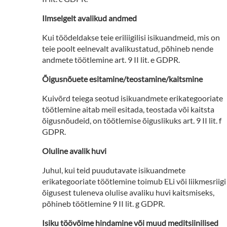
Ilmselgelt avalikud andmed
Kui töödeldakse teie eriliigilisi isikuandmeid, mis on
teie poolt eelnevalt avalikustatud, põhineb nende
andmete töötlemine art. 9 II lit. e GDPR.
Õigusnõuete esitamine/teostamine/kaitsmine
Kuivõrd teiega seotud isikuandmete erikategooriate
töötlemine aitab meil esitada, teostada või kaitsta
õigusnõudeid, on töötlemise õiguslikuks art. 9 II lit. f
GDPR.
Oluline avalik huvi
Juhul, kui teid puudutavate isikuandmete
erikategooriate töötlemine toimub ELi või liikmesriigi
õigusest tuleneva olulise avaliku huvi kaitsmiseks,
põhineb töötlemine 9 II lit. g GDPR.
Isiku töövõime hindamine või muud meditsiinilised