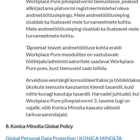
Workplace Pure pilveplatvormi teenustesse, peaksid
allkirjastama platvormi registreerimislehel oleva
andmetöötluslepingu. Meie andmetöötlusleping
sisaldab ka lisateavet meie turvameetmete kohta.
Meie andmetöötlusleping sisaldab ka lisateavet meie
turvameetmete kohta..
Täpsemat teavet andmetöötluse kohta eraldi
Workplace Pure moodulites on vastutavale
töötlejale/administraatoritele saadaval Workplace
Pure poes, kust teenuseid saab tellida.
Arvelduse eesmärgil konsolideeritakse ja töödeldaks
üksikute teenuste kasutamist kliendi tasandil, kuid
mitte kunagi kasutaja tasandil. Harvadel juhtudel, kui
Workplace Pure pilveplatvormi 3. taseme tugi on
vajalik, võib Konica Minolta kaasata väliseid
tarkvaraarendajaid.
Konica Minolta Global Policy
Global Personal Data Protection | KONICA MINOLTA