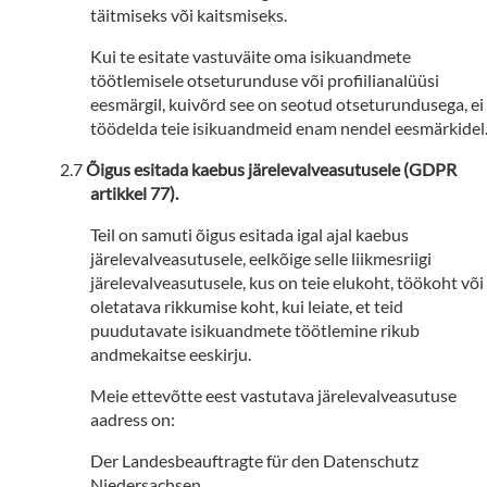
täitmiseks või kaitsmiseks.
Kui te esitate vastuväite oma isikuandmete
töötlemisele otseturunduse või profiilianalüüsi
eesmärgil, kuivõrd see on seotud otseturundusega, ei
töödelda teie isikuandmeid enam nendel eesmärkidel
Õigus esitada kaebus järelevalveasutusele (GDPR
artikkel 77).
Teil on samuti õigus esitada igal ajal kaebus
järelevalveasutusele, eelkõige selle liikmesriigi
järelevalveasutusele, kus on teie elukoht, töökoht või
oletatava rikkumise koht, kui leiate, et teid
puudutavate isikuandmete töötlemine rikub
andmekaitse eeskirju.
Meie ettevõtte eest vastutava järelevalveasutuse
aadress on:
Der Landesbeauftragte für den Datenschutz
Niedersachsen