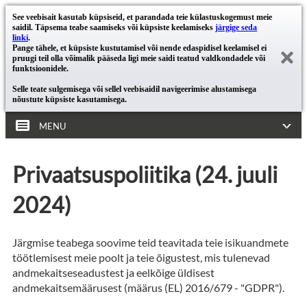
See veebisait kasutab küpsiseid, et parandada teie külastuskogemust meie
saidil. Täpsema teabe saamiseks või küpsiste keelamiseks
järgige seda
linki
.
Pange tähele, et küpsiste kustutamisel või nende edaspidisel keelamisel ei
pruugi teil olla võimalik pääseda ligi meie saidi teatud valdkondadele või
funktsioonidele.
Selle teate sulgemisega või sellel veebisaidil navigeerimise alustamisega
nõustute küpsiste kasutamisega.
MENU
Privaatsuspoliitika (24. juuli
2024)
Järgmise teabega soovime teid teavitada teie isikuandmete
töötlemisest meie poolt ja teie õigustest, mis tulenevad
andmekaitseseadustest ja eelkõige üldisest
andmekaitsemäärusest (määrus (EL) 2016/679 - "GDPR").