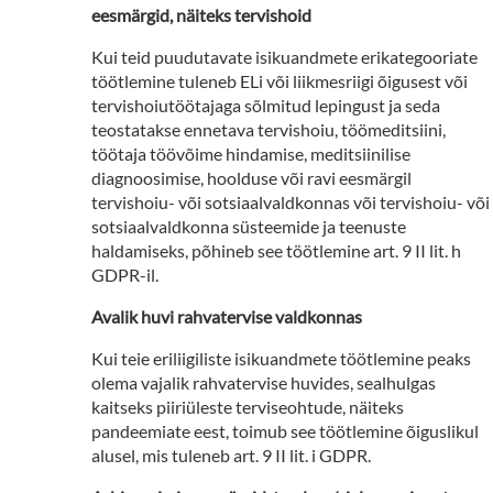
eesmärgid, näiteks tervishoid
Kui teid puudutavate isikuandmete erikategooriate
töötlemine tuleneb ELi või liikmesriigi õigusest või
tervishoiutöötajaga sõlmitud lepingust ja seda
teostatakse ennetava tervishoiu, töömeditsiini,
töötaja töövõime hindamise, meditsiinilise
diagnoosimise, hoolduse või ravi eesmärgil
tervishoiu- või sotsiaalvaldkonnas või tervishoiu- või
sotsiaalvaldkonna süsteemide ja teenuste
haldamiseks, põhineb see töötlemine art. 9 II lit. h
GDPR-il.
Avalik huvi rahvatervise valdkonnas
Kui teie eriliigiliste isikuandmete töötlemine peaks
olema vajalik rahvatervise huvides, sealhulgas
kaitseks piiriüleste terviseohtude, näiteks
pandeemiate eest, toimub see töötlemine õiguslikul
alusel, mis tuleneb art. 9 II lit. i GDPR.