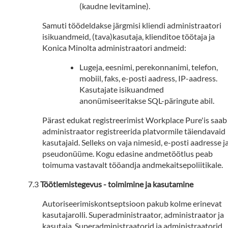
(kaudne levitamine).
Samuti töödeldakse järgmisi kliendi administraatori
isikuandmeid, (tava)kasutaja, klienditoe töötaja ja
Konica Minolta administraatori andmeid:
Lugeja, eesnimi, perekonnanimi, telefon,
mobiil, faks, e-posti aadress, IP-aadress.
Kasutajate isikuandmed
anonümiseeritakse SQL-päringute abil.
Pärast edukat registreerimist Workplace Pure'is saab
administraator registreerida platvormile täiendavaid
kasutajaid. Selleks on vaja nimesid, e-posti aadresse j
pseudonüüme. Kogu edasine andmetöötlus peab
toimuma vastavalt tööandja andmekaitsepoliitikale.
Töötlemistegevus - toimimine ja kasutamine
Autoriseerimiskontseptsioon pakub kolme erinevat
kasutajarolli. Superadministraator, administraator ja
kasutaja. Superadministraatorid ja administraatorid