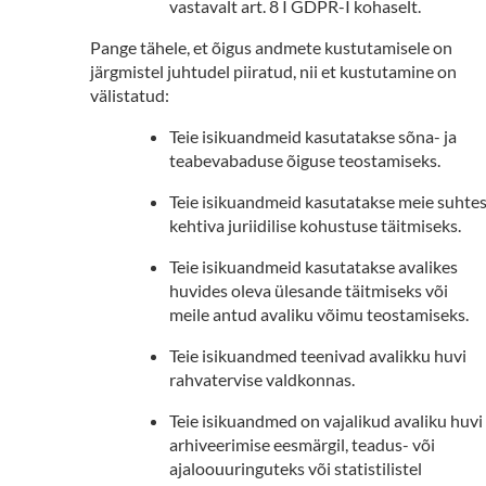
vastavalt art. 8 I GDPR-I kohaselt.
Pange tähele, et õigus andmete kustutamisele on
järgmistel juhtudel piiratud, nii et kustutamine on
välistatud:
Teie isikuandmeid kasutatakse sõna- ja
teabevabaduse õiguse teostamiseks.
Teie isikuandmeid kasutatakse meie suhte
kehtiva juriidilise kohustuse täitmiseks.
Teie isikuandmeid kasutatakse avalikes
huvides oleva ülesande täitmiseks või
meile antud avaliku võimu teostamiseks.
Teie isikuandmed teenivad avalikku huvi
rahvatervise valdkonnas.
Teie isikuandmed on vajalikud avaliku huvi
arhiveerimise eesmärgil, teadus- või
ajaloouuringuteks või statistilistel