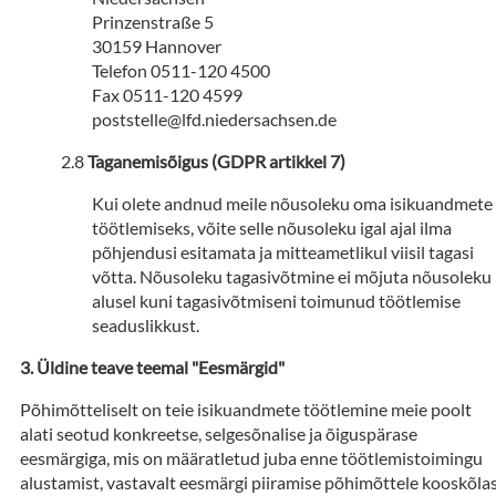
Prinzenstraße 5
30159 Hannover
Telefon 0511-120 4500
Fax 0511-120 4599
poststelle@lfd.niedersachsen.de
Taganemisõigus (GDPR artikkel 7)
Kui olete andnud meile nõusoleku oma isikuandmete
töötlemiseks, võite selle nõusoleku igal ajal ilma
põhjendusi esitamata ja mitteametlikul viisil tagasi
võtta. Nõusoleku tagasivõtmine ei mõjuta nõusoleku
alusel kuni tagasivõtmiseni toimunud töötlemise
seaduslikkust.
Üldine teave teemal "Eesmärgid"
Põhimõtteliselt on teie isikuandmete töötlemine meie poolt
alati seotud konkreetse, selgesõnalise ja õiguspärase
eesmärgiga, mis on määratletud juba enne töötlemistoimingu
alustamist, vastavalt eesmärgi piiramise põhimõttele kooskõla