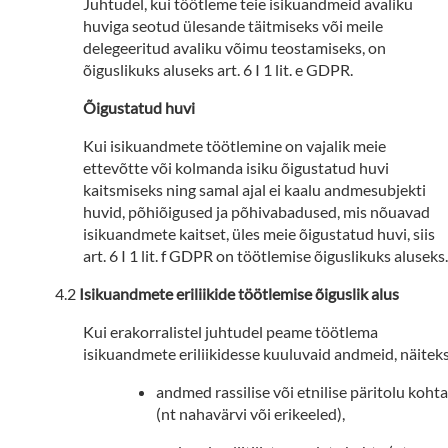
Juhtudel, kui töötleme teie isikuandmeid avaliku
huviga seotud ülesande täitmiseks või meile
delegeeritud avaliku võimu teostamiseks, on
õiguslikuks aluseks art. 6 I 1 lit. e GDPR.
Õigustatud huvi
Kui isikuandmete töötlemine on vajalik meie
ettevõtte või kolmanda isiku õigustatud huvi
kaitsmiseks ning samal ajal ei kaalu andmesubjekti
huvid, põhiõigused ja põhivabadused, mis nõuavad
isikuandmete kaitset, üles meie õigustatud huvi, siis
art. 6 I 1 lit. f GDPR on töötlemise õiguslikuks aluseks.
Isikuandmete eriliikide töötlemise õiguslik alus
Kui erakorralistel juhtudel peame töötlema
isikuandmete eriliikidesse kuuluvaid andmeid, näitek
andmed rassilise või etnilise päritolu kohta
(nt nahavärvi või erikeeled),