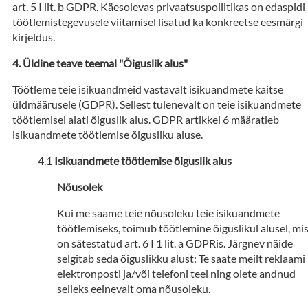
art. 5 I lit. b GDPR. Käesolevas privaatsuspoliitikas on edaspidi
töötlemistegevusele viitamisel lisatud ka konkreetse eesmärgi
kirjeldus.
Üldine teave teemal "Õiguslik alus"
Töötleme teie isikuandmeid vastavalt isikuandmete kaitse
üldmäärusele (GDPR). Sellest tulenevalt on teie isikuandmete
töötlemisel alati õiguslik alus. GDPR artikkel 6 määratleb
isikuandmete töötlemise õigusliku aluse.
Isikuandmete töötlemise õiguslik alus
Nõusolek
Kui me saame teie nõusoleku teie isikuandmete
töötlemiseks, toimub töötlemine õiguslikul alusel, mi
on sätestatud art. 6 I 1 lit. a GDPRis. Järgnev näide
selgitab seda õiguslikku alust: Te saate meilt reklaami
elektronposti ja/või telefoni teel ning olete andnud
selleks eelnevalt oma nõusoleku.