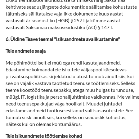
kehtivate seadusjärgsete dokumentide säilitamise kohustuste
täitmiseks säilitatakse vajalikke dokumente kuus aastat
vastavalt äriseadustiku (HGB) § 257 I ja kümme aastat
vastavalt Saksamaa maksuseadustiku (AO) § 147 I.
Üldine Teave teemal "Isikuandmete avalikustamine"
Teie andmete saaja
Me põhimõtteliselt ei müü ega rendi kasutajaandmeid.
Edastamine kolmandatele isikutele väljaspool käesolevas
privaatsuspoliitikas kirjeldatud ulatust toimub ainult siis, kui
see on vajalik vastava taotletud teenuse töötlemiseks. Selleks
teeme koostööd teenusepakkujatega muu hulgas turunduse,
müügi, IT, logistika ja personalijuhtimise valdkonnas. Me valim
need teenusepakkujad väga hoolikalt. Muudel juhtudel
edastame andmeid taotluse esitanud valitsusasutustele. See
toimub siiski ainult siis, kui selleks on seaduslik kohustus,
näiteks kui on olemas kohtumäärus.
Teie isikuandmete töötlemise kohad