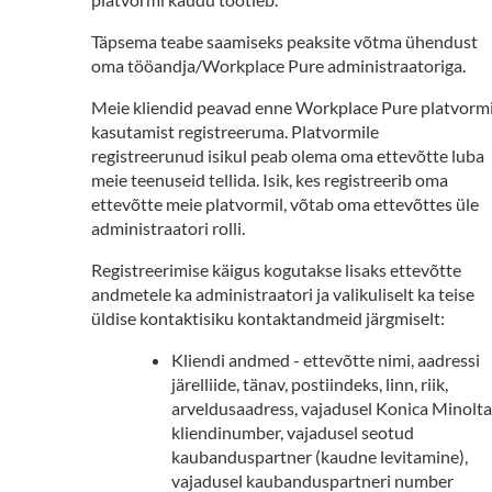
Täpsema teabe saamiseks peaksite võtma ühendust
oma tööandja/Workplace Pure administraatoriga.
Meie kliendid peavad enne Workplace Pure platvorm
kasutamist registreeruma. Platvormile
registreerunud isikul peab olema oma ettevõtte luba
meie teenuseid tellida. Isik, kes registreerib oma
ettevõtte meie platvormil, võtab oma ettevõttes üle
administraatori rolli.
Registreerimise käigus kogutakse lisaks ettevõtte
andmetele ka administraatori ja valikuliselt ka teise
üldise kontaktisiku kontaktandmeid järgmiselt:
Kliendi andmed - ettevõtte nimi, aadressi
järelliide, tänav, postiindeks, linn, riik,
arveldusaadress, vajadusel Konica Minolta
kliendinumber, vajadusel seotud
kaubanduspartner (kaudne levitamine),
vajadusel kaubanduspartneri number