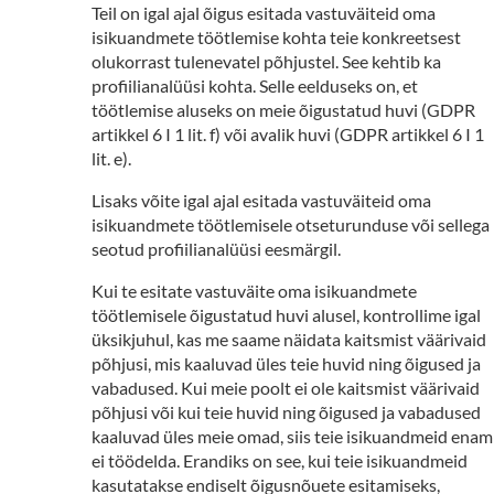
Teil on igal ajal õigus esitada vastuväiteid oma
isikuandmete töötlemise kohta teie konkreetsest
olukorrast tulenevatel põhjustel. See kehtib ka
profiilianalüüsi kohta. Selle eelduseks on, et
töötlemise aluseks on meie õigustatud huvi (GDPR
artikkel 6 I 1 lit. f) või avalik huvi (GDPR artikkel 6 I 1
lit. e).
Lisaks võite igal ajal esitada vastuväiteid oma
isikuandmete töötlemisele otseturunduse või sellega
seotud profiilianalüüsi eesmärgil.
Kui te esitate vastuväite oma isikuandmete
töötlemisele õigustatud huvi alusel, kontrollime igal
üksikjuhul, kas me saame näidata kaitsmist väärivaid
põhjusi, mis kaaluvad üles teie huvid ning õigused ja
vabadused. Kui meie poolt ei ole kaitsmist väärivaid
põhjusi või kui teie huvid ning õigused ja vabadused
kaaluvad üles meie omad, siis teie isikuandmeid enam
ei töödelda. Erandiks on see, kui teie isikuandmeid
kasutatakse endiselt õigusnõuete esitamiseks,