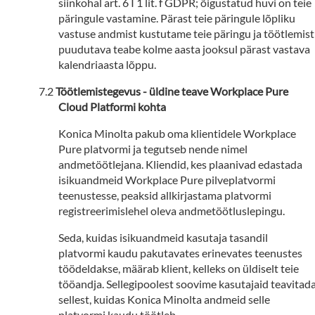
siinkohal art. 6 I 1 lit. f GDPR; õigustatud huvi on teie
päringule vastamine. Pärast teie päringule lõpliku
vastuse andmist kustutame teie päringu ja töötlemist
puudutava teabe kolme aasta jooksul pärast vastava
kalendriaasta lõppu.
Töötlemistegevus - üldine teave Workplace Pure
Cloud Platformi kohta
Konica Minolta pakub oma klientidele Workplace
Pure platvormi ja tegutseb nende nimel
andmetöötlejana. Kliendid, kes plaanivad edastada
isikuandmeid Workplace Pure pilveplatvormi
teenustesse, peaksid allkirjastama platvormi
registreerimislehel oleva andmetöötluslepingu.
Seda, kuidas isikuandmeid kasutaja tasandil
platvormi kaudu pakutavates erinevates teenustes
töödeldakse, määrab klient, kelleks on üldiselt teie
tööandja. Sellegipoolest soovime kasutajaid teavitad
sellest, kuidas Konica Minolta andmeid selle
platvormi kaudu töötleb.