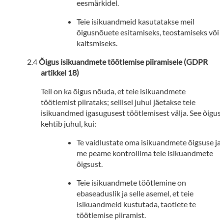
eesmärkidel.
Teie isikuandmeid kasutatakse meil
õigusnõuete esitamiseks, teostamiseks või
kaitsmiseks.
Õigus isikuandmete töötlemise piiramisele (GDPR
artikkel 18)
Teil on ka õigus nõuda, et teie isikuandmete
töötlemist piirataks; sellisel juhul jäetakse teie
isikuandmed igasugusest töötlemisest välja. See õigu
kehtib juhul, kui:
Te vaidlustate oma isikuandmete õigsuse j
me peame kontrollima teie isikuandmete
õigsust.
Teie isikuandmete töötlemine on
ebaseaduslik ja selle asemel, et teie
isikuandmeid kustutada, taotlete te
töötlemise piiramist.