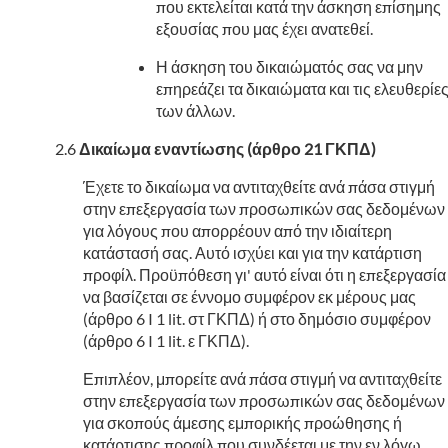
που εκτελείται κατά την άσκηση επίσημης
εξουσίας που μας έχει ανατεθεί.
Η άσκηση του δικαιώματός σας να μην
επηρεάζει τα δικαιώματα και τις ελευθερίε
των άλλων.
Δικαίωμα εναντίωσης (άρθρο 21 ΓΚΠΔ)
Έχετε το δικαίωμα να αντιταχθείτε ανά πάσα στιγμή
στην επεξεργασία των προσωπικών σας δεδομένων
για λόγους που απορρέουν από την ιδιαίτερη
κατάστασή σας. Αυτό ισχύει και για την κατάρτιση
προφίλ. Προϋπόθεση γι' αυτό είναι ότι η επεξεργασία
να βασίζεται σε έννομο συμφέρον εκ μέρους μας
(άρθρο 6 I 1 lit. στ ΓΚΠΔ) ή στο δημόσιο συμφέρον
(άρθρο 6 I 1 lit. ε ΓΚΠΔ).
Επιπλέον, μπορείτε ανά πάσα στιγμή να αντιταχθείτε
στην επεξεργασία των προσωπικών σας δεδομένων
για σκοπούς άμεσης εμπορικής προώθησης ή
κατάρτισης προφίλ που συνδέεται με την εν λόγω