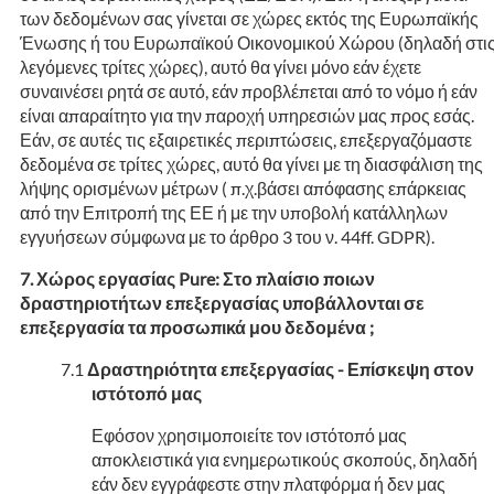
των δεδομένων σας γίνεται σε χώρες εκτός της Ευρωπαϊκής
Ένωσης ή του Ευρωπαϊκού Οικονομικού Χώρου (δηλαδή στι
λεγόμενες τρίτες χώρες), αυτό θα γίνει μόνο εάν έχετε
συναινέσει ρητά σε αυτό, εάν προβλέπεται από το νόμο ή εάν
είναι απαραίτητο για την παροχή υπηρεσιών μας προς εσάς.
Εάν, σε αυτές τις εξαιρετικές περιπτώσεις, επεξεργαζόμαστε
δεδομένα σε τρίτες χώρες, αυτό θα γίνει με τη διασφάλιση της
λήψης ορισμένων μέτρων ( π.χ.βάσει απόφασης επάρκειας
από την Επιτροπή της ΕΕ ή με την υποβολή κατάλληλων
εγγυήσεων σύμφωνα με το άρθρο 3 του ν. 44ff. GDPR).
Χώρος εργασίας Pure: Στο πλαίσιο ποιων
δραστηριοτήτων επεξεργασίας υποβάλλονται σε
επεξεργασία τα προσωπικά μου δεδομένα ;
Δραστηριότητα επεξεργασίας - Επίσκεψη στον
ιστότοπό μας
Εφόσον χρησιμοποιείτε τον ιστότοπό μας
αποκλειστικά για ενημερωτικούς σκοπούς, δηλαδή
εάν δεν εγγράφεστε στην πλατφόρμα ή δεν μας