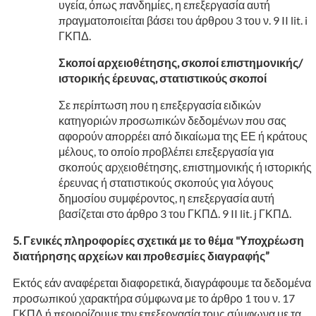
υγεία, όπως πανδημίες, η επεξεργασία αυτή
πραγματοποιείται βάσει του άρθρου 3 του ν. 9 II lit. i
ΓΚΠΔ.
Σκοποί αρχειοθέτησης, σκοποί επιστημονικής/
ιστορικής έρευνας, στατιστικούς σκοποί
Σε περίπτωση που η επεξεργασία ειδικών
κατηγοριών προσωπικών δεδομένων που σας
αφορούν απορρέει από δικαίωμα της ΕΕ ή κράτους
μέλους, το οποίο προβλέπει επεξεργασία για
σκοπούς αρχειοθέτησης, επιστημονικής ή ιστορικής
έρευνας ή στατιστικούς σκοπούς για λόγους
δημοσίου συμφέροντος, η επεξεργασία αυτή
βασίζεται στο άρθρο 3 του ΓΚΠΔ. 9 II lit. j ΓΚΠΔ.
Γενικές πληροφορίες σχετικά με το θέμα "Υποχρέωση
διατήρησης αρχείων και προθεσμίες διαγραφής”
Εκτός εάν αναφέρεται διαφορετικά, διαγράφουμε τα δεδομένα
προσωπικού χαρακτήρα σύμφωνα με το άρθρο 1 του ν. 17
ΓΚΠΔ ή περιορίζουμε την επεξεργασία τους σύμφωνα με τα