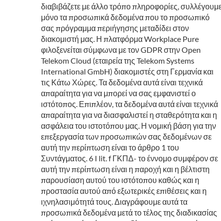
διαβιβάζετε με άλλο τρόπο πληροφορίες, συλλέγουμ
μόνο τα προσωπικά δεδομένα που το προσωπικό
σας πρόγραμμα περιήγησης μεταδίδει στον
διακομιστή μας. Η πλατφόρμα Workplace Pure
φιλοξενείται σύμφωνα με τον GDPR στην Open
Telekom Cloud (εταιρεία της Telekom Systems
International GmbH) διακομιστές στη Γερμανία και
τις Κάτω Χώρες. Τα δεδομένα αυτά είναι τεχνικά
απαραίτητα για να μπορεί να σας εμφανιστεί ο
ιστότοπος. Επιπλέον, τα δεδομένα αυτά είναι τεχνικά
απαραίτητα για να διασφαλιστεί η σταθερότητα και η
ασφάλεια του ιστοτόπου μας. Η νομική βάση για την
επεξεργασία των προσωπικών σας δεδομένων σε
αυτή την περίπτωση είναι το άρθρο 1 του
Συντάγματος. 6 I lit. f ΓΚΠΔ- το έννομο συμφέρον σε
αυτή την περίπτωση είναι η παροχή και η βέλτιστη
παρουσίαση αυτού του ιστότοπου καθώς και η
προστασία αυτού από εξωτερικές επιθέσεις και η
ιχνηλασιμότητά τους. Διαγράφουμε αυτά τα
προσωπικά δεδομένα μετά το τέλος της διαδικασίας